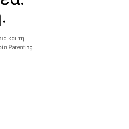
.
ια και τη
ία Parenting.