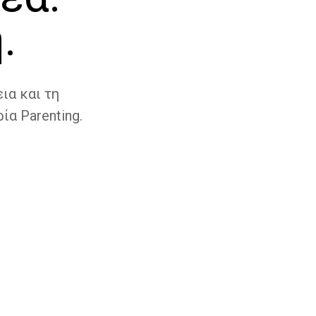
.
ια και τη
ία Parenting.