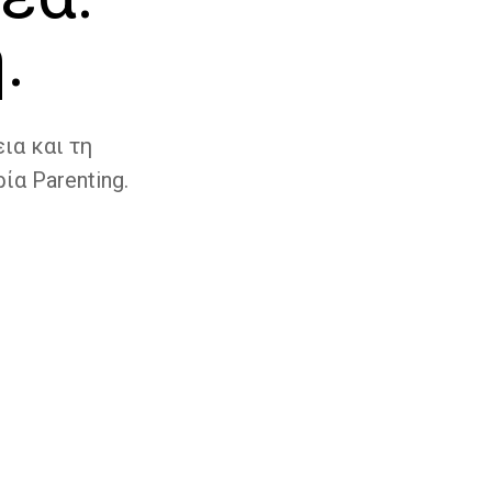
.
ια και τη
ία Parenting.