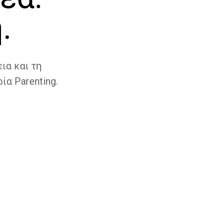
.
ια και τη
ία Parenting.