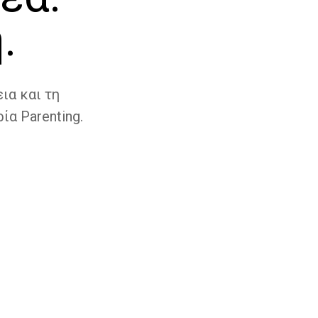
.
ια και τη
ία Parenting.