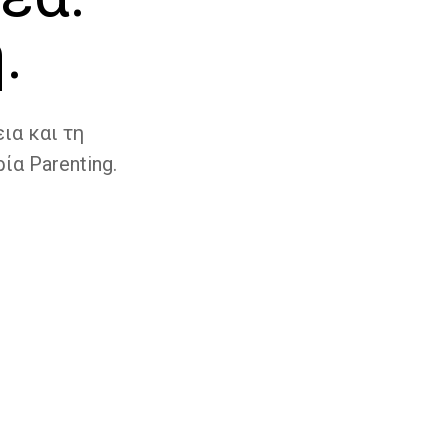
.
ια και τη
ία Parenting.