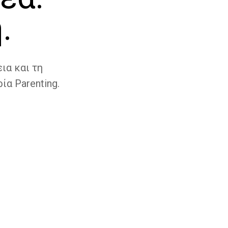
.
ια και τη
ία Parenting.