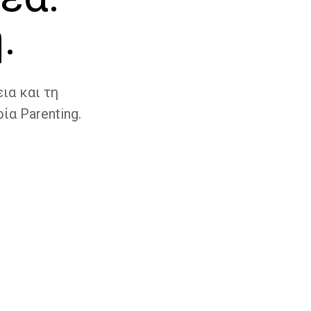
.
ια και τη
ία Parenting.