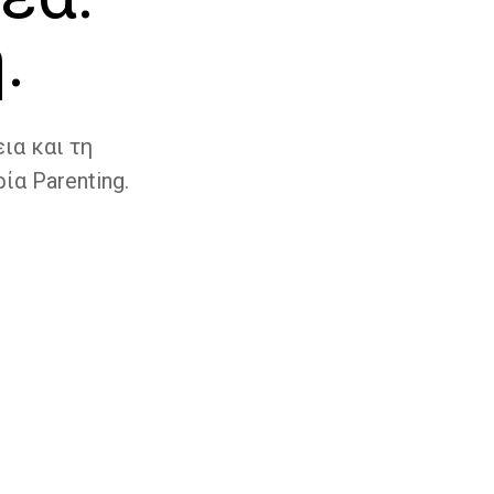
.
ια και τη
ία Parenting.