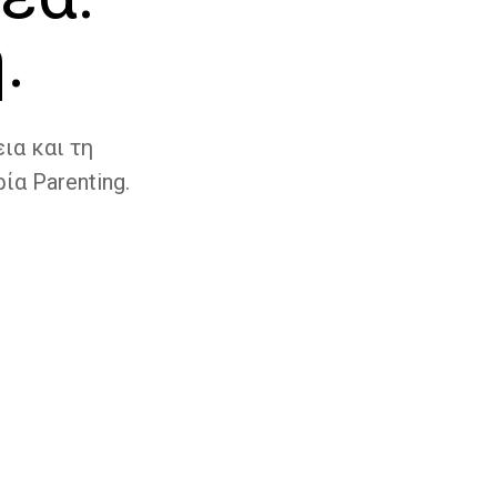
.
ια και τη
ία Parenting.