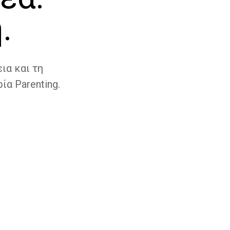
.
ια και τη
ία Parenting.