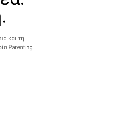
.
ια και τη
ία Parenting.