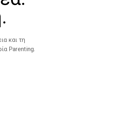
.
ια και τη
ία Parenting.