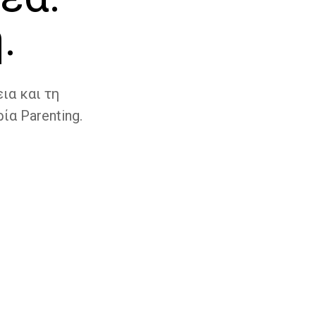
.
ια και τη
ία Parenting.