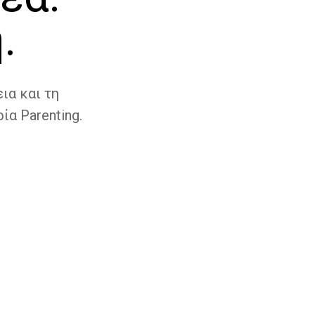
.
ια και τη
ία Parenting.