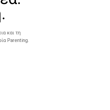
.
ια και τη
ία Parenting.