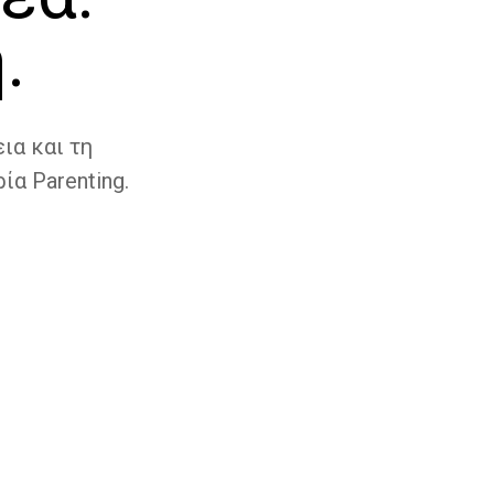
.
ια και τη
ία Parenting.