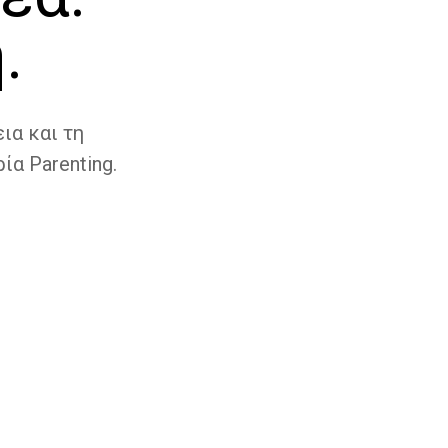
.
ια και τη
ία Parenting.