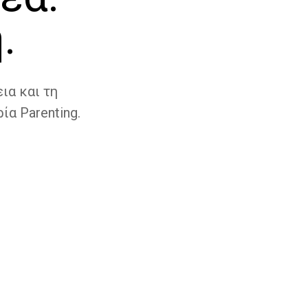
.
ια και τη
ία Parenting.