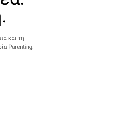
.
ια και τη
ία Parenting.