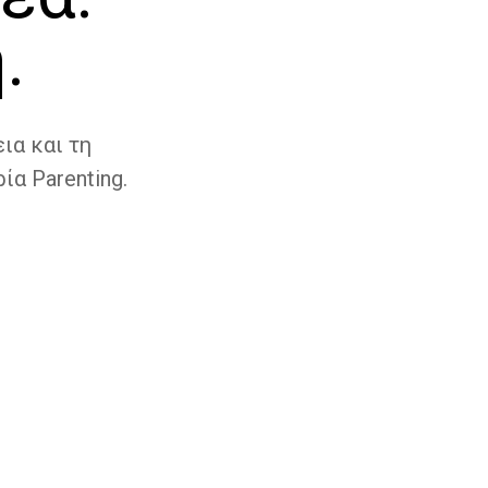
.
ια και τη
ία Parenting.