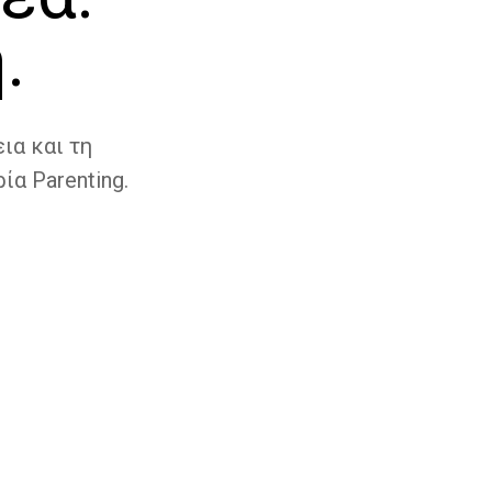
.
ια και τη
ία Parenting.