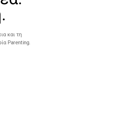
.
ια και τη
ία Parenting.