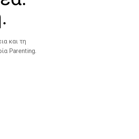
.
ια και τη
ία Parenting.