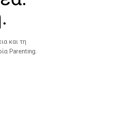
.
ια και τη
ία Parenting.