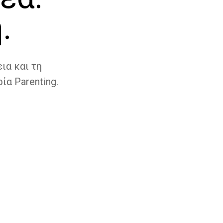
.
ια και τη
ία Parenting.