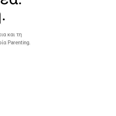
.
ια και τη
ία Parenting.