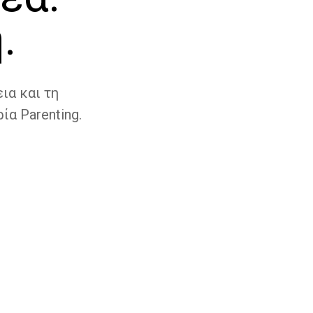
.
ια και τη
ία Parenting.