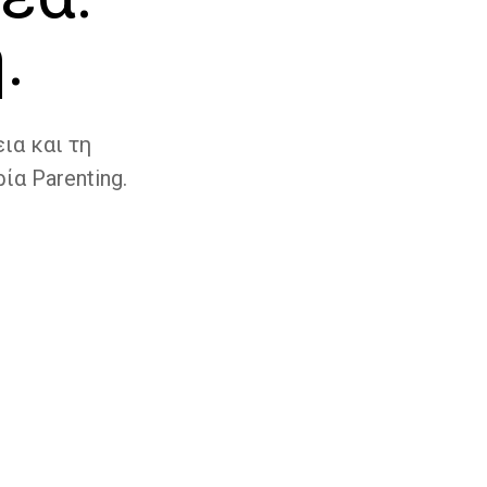
.
ια και τη
ία Parenting.