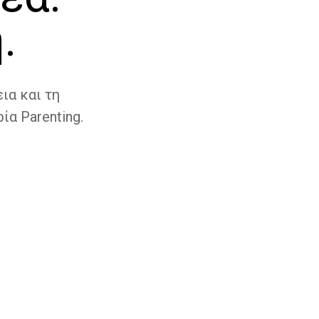
.
ια και τη
ία Parenting.