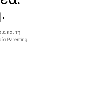
.
ια και τη
ία Parenting.