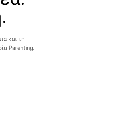
.
ια και τη
ία Parenting.