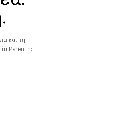
.
ια και τη
ία Parenting.